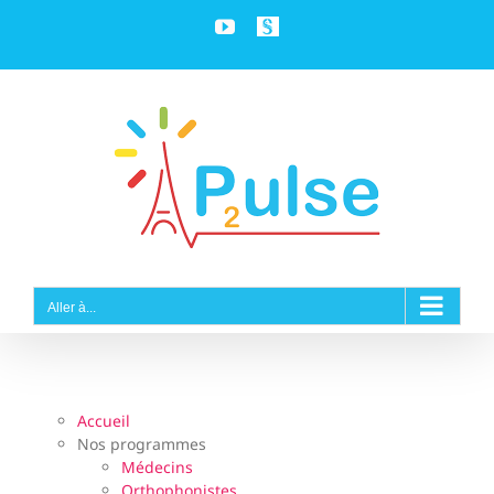
Passer
YouTube
Personnaliser
au
contenu
Aller à...
Accueil
Nos programmes
Médecins
Orthophonistes