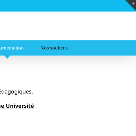
umentation
Nos soutiens
pédagogiques.
e Université