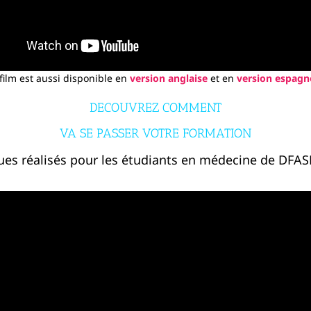
film est aussi disponible en
version anglaise
et en
version espagn
DECOUVREZ COMMENT
VA SE PASSER VOTRE FORMATION
ques réalisés pour les étudiants en médecine de DFA