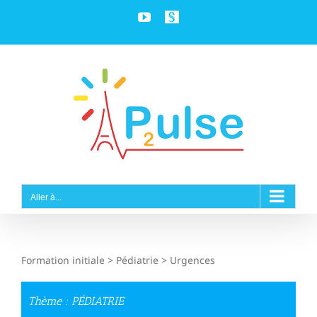
Passer
YouTube
Personnaliser
au
contenu
Aller à...
Formation initiale > Pédiatrie > Urgences
Thème : PÉDIATRIE