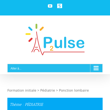
Passer
YouTube
Personnaliser
au
contenu
Aller à...
Formation initiale > Pédiatrie > Ponction lombaire
Thème : PÉDIATRIE