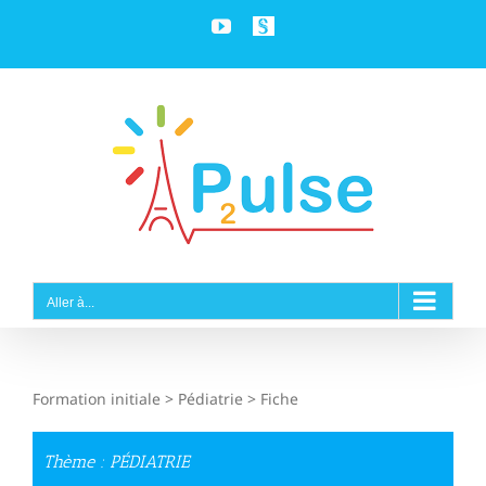
Passer
YouTube
Personnaliser
au
contenu
Aller à...
Formation initiale > Pédiatrie > Fiche
Thème : PÉDIATRIE