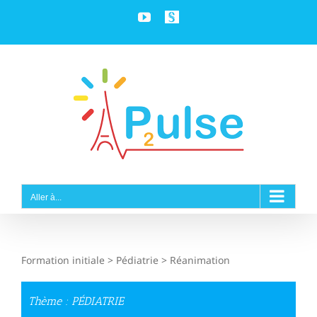
Passer
YouTube
Personnaliser
au
contenu
Aller à...
Formation initiale > Pédiatrie > Réanimation
Thème : PÉDIATRIE