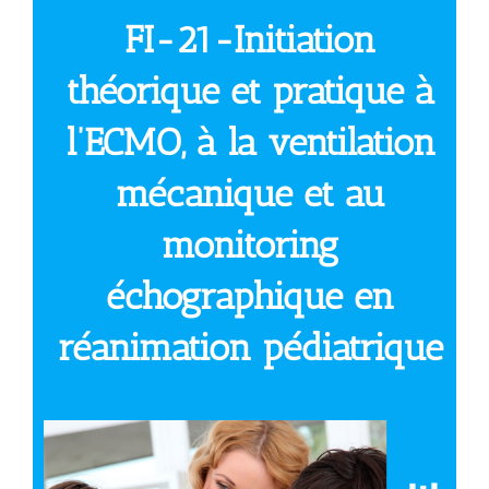
FI-21-Initiation
théorique et pratique à
l’ECMO, à la ventilation
mécanique et au
monitoring
échographique en
réanimation pédiatrique