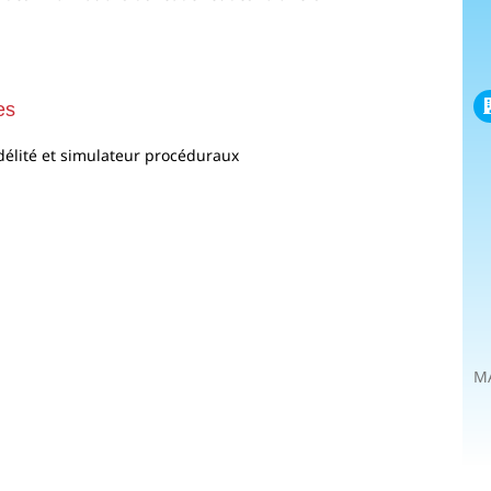
es
délité et simulateur procéduraux
MA