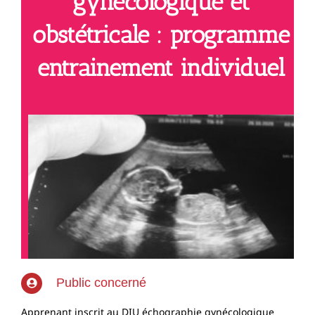
gynécologique et
obstétricale : programme
entrainement individuel
Public concerné
Apprenant inscrit au DIU échographie gynécologique